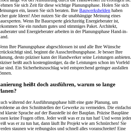
ehmen Sie sich Zeit für diese wichtige Planungsphase. Holen Sie sich
einungen ein, lassen Sie sich beraten. Ihre
Bauwerkshelden
haben
icher gute Ideen! Aber nutzen Sie die unabhängige Meinung eines
auexperten. Wenn Ihr Bauexperte gleichzeitig Energieberater ist,
ekommen Sie ein rundum gutes und stimmiges Paket. Architekt,
auberater und Energieberater arbeiten in der Planungsphase Hand-in-
and.
enn Ihre Planungsphase abgeschlossen ist und alle Ihre Wünsche
erücksichtigt sind, beginnt die Ausschreibungsphase. Je besser Ihre
lanung, desto präziser kann der Handwerker seine Leistungen anbieten
räziser heißt auch kostengünstiger, da die Leistungen schon im Vorfeld
lar sind. Ein Sicherheitszuschlag wird entsprechend geringer ausfallen
önnen.
anierung heißt doch ausführen, warum so lange
lanen?
uch während der Ausführungsphase hilft eine gute Planung, um
robleme an den Schnittstellen der Gewerke zu vermeiden. Die einfachs
nd klarste Sprache auf der Baustelle ist der Bauplan. Präzise Baupläne
assen keine Fragen offen. Jeder weiß was er zu tun hat! Und wenn jede
eiß was er zu tun hat, dann läuft Ihr Projekt wie am Schnürchen! Sie
erden staunen wie reibungslos und schnell alles voranschreitet! Eine