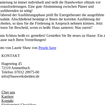
anierung ist immer individuell und stellt die Handwerker oftmals vor
erausforderungen. Eine gute Abstimmung zwischen Planer und
usführenden ist nötig!
ährend der Ausführungsphase prüft Ihr Energieberater die ausgeführte
ualität. Abschließend bestätigt er Ihnen die korrekte Ausführung der
rbeiten, so dass Sie die Förderung in Anspruch nehmen können. Jetzt
issen Sie Bescheid, wenn es heißt: Haus sanieren: Was zuerst?
um Schluss heißt es: genießen! Genießen Sie Ihr neues zu Hause. Ein 
ause nach Ihren Vorstellungen!
oto von Laurie Shaw von
Pexels
Save
KONTAKT
Hagenring 45
72119 Ammerbuch
Telefon: 07032 28975-00
info@bauwerkshelden.de
.
Über uns
Karriere
Kontakt
Fördermittel-Checkliste