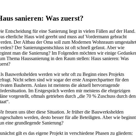
Haus sanieren: Was zuerst?
ie Entscheidung für eine Sanierung liegt in vielen Fällen auf der Hand.
as elterliche Haus wird geerbt und muss auf Vordermann gebracht
erden. Der Altbau der Oma soll zum Modernen Wohnraum umgestalte
erden? Der Sanierungsentschluss ist oft schnell gefasst. Aber wie
eginnt man die Sanierung? Im Folgenden möchten wir einige Gedanke
um Thema Haussanierung in den Raum stellen: Haus sanieren: Was
uerst?
ls Bauwerkshelden werden wir sehr oft zu Beginn eines Projekts
efragt. Nicht selten sind wir sogar der erste Ansprechpartner für den
rivaten Bauherrn. Anlass ist meistens die aktuell hervorragende
ördersituation. Im Erstgespräch werden mir meistens die ehrgeizigen
läne vorgestellt, oftmals getrieben durch „die 70 % Zuschuss durch den
taat“.
ir freuen uns über diese Situation. Je früher die Bauwerkshelden
ingeschalten werden, desto besser für alle Beteiligten. Aber wie beginnt
un eine grundlegende Sanierung?
unächst gilt es das eigene Projekt in verschiedene Phasen zu gliedern: