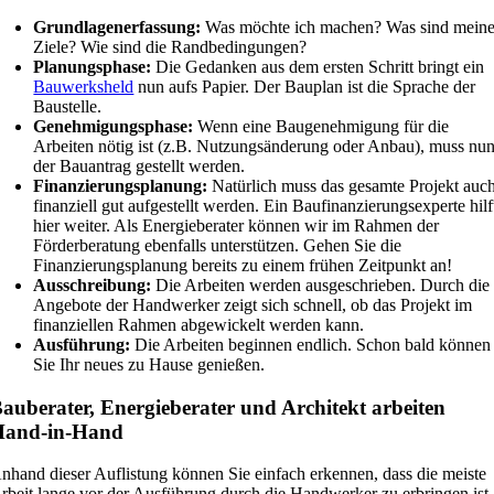
Grundlagenerfassung:
Was möchte ich machen? Was sind mein
Ziele? Wie sind die Randbedingungen?
Planungsphase:
Die Gedanken aus dem ersten Schritt bringt ein
Bauwerksheld
nun aufs Papier. Der Bauplan ist die Sprache der
Baustelle.
Genehmigungsphase:
Wenn eine Baugenehmigung für die
Arbeiten nötig ist (z.B. Nutzungsänderung oder Anbau), muss nu
der Bauantrag gestellt werden.
Finanzierungsplanung:
Natürlich muss das gesamte Projekt auc
finanziell gut aufgestellt werden. Ein Baufinanzierungsexperte hilf
hier weiter. Als Energieberater können wir im Rahmen der
Förderberatung ebenfalls unterstützen. Gehen Sie die
Finanzierungsplanung bereits zu einem frühen Zeitpunkt an!
Ausschreibung:
Die Arbeiten werden ausgeschrieben. Durch die
Angebote der Handwerker zeigt sich schnell, ob das Projekt im
finanziellen Rahmen abgewickelt werden kann.
Ausführung:
Die Arbeiten beginnen endlich. Schon bald können
Sie Ihr neues zu Hause genießen.
auberater, Energieberater und Architekt arbeiten
Hand-in-Hand
nhand dieser Auflistung können Sie einfach erkennen, dass die meiste
rbeit lange vor der Ausführung durch die Handwerker zu erbringen ist.